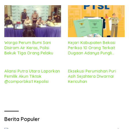
Kekejagung
Warga Perum Bumi Sani
Kejari Kabupaten Bekasi
Disiram Air Keras, Polisi
Periksa 10 Orang Terkait
Bekuk Tiga Orang Pelaku
Dugaan Adanya Pungli
Diprogram PTSL Desa
Srimahi
Aliansi Putra Utara Laporkan
Eksekusi Perumahan Puri
Pemilik Akun Tiktok
Asih Sejahtera Diwarnai
@comporbksi1 Kepolisi
Kericuhan
Berita Populer