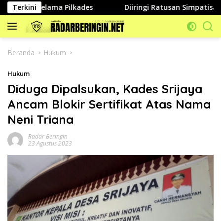
Langsung
as Selama Pilkades
Terkini
Diiringi Ratusan Simpatisan Dan Re
ke
konten
Beranda
Hukum
Hukum
Diduga Dipalsukan, Kades Srijaya
Ancam Blokir Sertifikat Atas Nama
Neni Triana
Radar Beringin
23 Agustus 2023