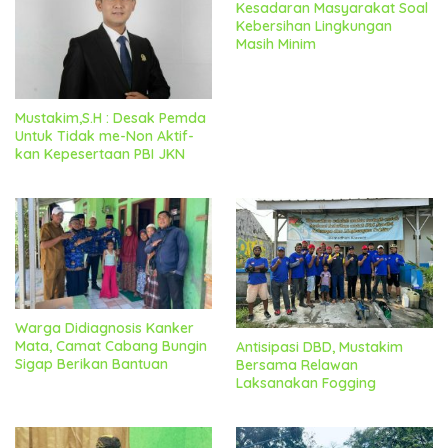
Kesadaran Masyarakat Soal
Kebersihan Lingkungan
Masih Minim
Mustakim,S.H : Desak Pemda
Untuk Tidak me-Non Aktif-
kan Kepesertaan PBI JKN
Warga Didiagnosis Kanker
Mata, Camat Cabang Bungin
Antisipasi DBD, Mustakim
Sigap Berikan Bantuan
Bersama Relawan
Laksanakan Fogging