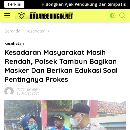
Langsung
ublik
Terkini
H.Bongkan Ajak Pendukung Dan Simpatisannya Jag
ke
konten
Beranda
Kesehatan
Kesehatan
Kesadaran Masyarakat Masih
Rendah, Polsek Tambun Bagikan
Masker Dan Berikan Edukasi Soal
Pentingnya Prokes
Radar Beringin
15 Maret 2021