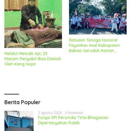
Ratusan Tenaga Honorer
Fayankes Asal Kabupaten
Bekasi Geruduk Kantor
Melalui Metode Api, 23
Gubernur Jabar
Macam Penyakit Bisa Diobati
Oleh Kang Sajar
Berita Populer
3 Agustus 2026
0 Komentar
Fungsi SPI Perumda Tirta Bhagasasi
Dipertanyakan Publik