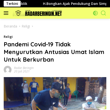
Langsung
an Publik
Terkini
H.Bongkan Ajak Pendukung Dan Simpatisannya
ke
konten
Beranda
Religi
Religi
Pandemi Covid-19 Tidak
Menyurutkan Antusias Umat Islam
Untuk Berkurban
Radar Beringin
20 Juli 2021