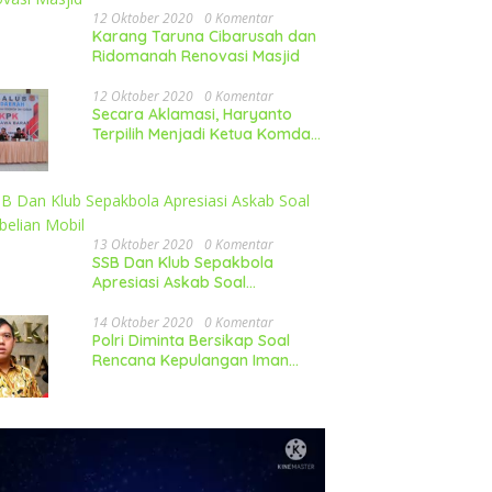
12 Oktober 2020
0 Komentar
Karang Taruna Cibarusah dan
Ridomanah Renovasi Masjid
12 Oktober 2020
0 Komentar
Secara Aklamasi, Haryanto
Terpilih Menjadi Ketua Komda
LP-KPK Jawa Barat
13 Oktober 2020
0 Komentar
SSB Dan Klub Sepakbola
Apresiasi Askab Soal
Pembelian Mobil
14 Oktober 2020
0 Komentar
Polri Diminta Bersikap Soal
Rencana Kepulangan Iman
Besar FPI Ke Indonesia
utar
o