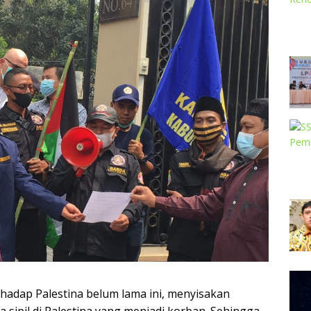
Pem
rhadap Palestina belum lama ini, menyisakan
Vide
sipil di Palestina yang menjadi korban. Sehingga