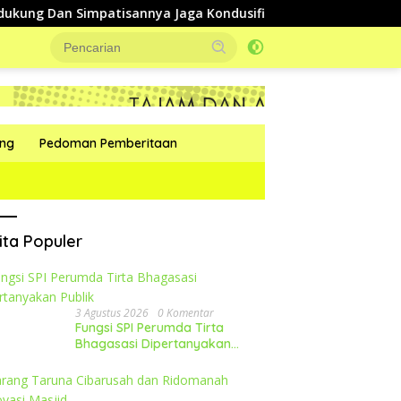
Simpatisannya Jaga Kondusifitas Selama Pilkades
Dii
ang
Pedoman Pemberitaan
ita Populer
3 Agustus 2026
0 Komentar
Fungsi SPI Perumda Tirta
Bhagasasi Dipertanyakan
Publik