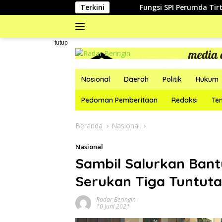
Langsung
Terkini
Fungsi SPI Perumda Tirta Bhagasas
ke
konten
#
tutup
Nasional
Daerah
Politik
Hukum
Pedoman Pemberitaan
Redaksi
Te
Beranda
Nasional
Nasional
Sambil Salurkan Ban
Serukan Tiga Tuntut
Radar Beringin
10 Juni 2021