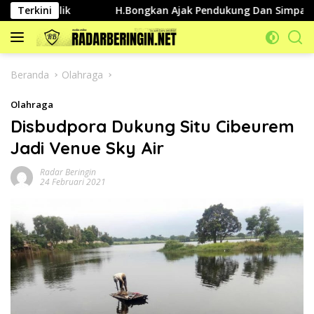
Langsung
n Publik
Terkini
H.Bongkan Ajak Pendukung Dan Simpatisannya 
ke
konten
Beranda
Olahraga
Olahraga
Disbudpora Dukung Situ Cibeurem
Jadi Venue Sky Air
Radar Beringin
24 Februari 2021