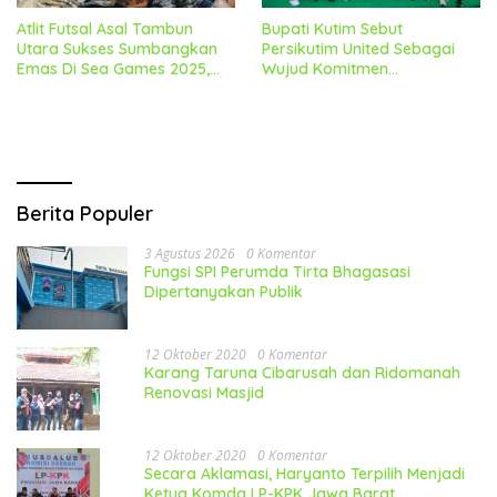
Atlit Futsal Asal Tambun
Bupati Kutim Sebut
Utara Sukses Sumbangkan
Persikutim United Sebagai
Emas Di Sea Games 2025,
Wujud Komitmen
Camat Dan Kades Berikan
Pembangunan SDM Dibidang
Apresiasi
Olahraga
Berita Populer
3 Agustus 2026
0 Komentar
Fungsi SPI Perumda Tirta Bhagasasi
Dipertanyakan Publik
12 Oktober 2020
0 Komentar
Karang Taruna Cibarusah dan Ridomanah
Renovasi Masjid
12 Oktober 2020
0 Komentar
Secara Aklamasi, Haryanto Terpilih Menjadi
Ketua Komda LP-KPK Jawa Barat