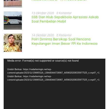
13 Oktober 2020
0 Komentar
SSB Dan Klub Sepakbola Apresiasi Askab
Soal Pembelian Mobil
14 Oktober 2020
0 Komentar
Polri Diminta Bersikap Soal Rencana
Kepulangan Iman Besar FPI Ke Indonesia
Pemutar
Media error: Format(s) not supported or source(s) not found
Video
Unduh Berkas: https://radarberingin.net/wp-
content/uploads/2023/11/156905116_139440444729067_4459020208335977525_n.mp4?_=1
Unduh Berkas: https://radarberingin.net/wp-
content/uploads/2023/11/156905116_139440444729067_4459020208335977525_n.mp4?_=1