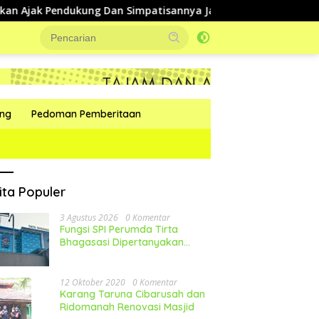
 Pendukung Dan Simpatisannya Jaga Kondusifitas Selama Pilka
ang
Pedoman Pemberitaan
ita Populer
3 Agustus 2026
0 Komentar
Fungsi SPI Perumda Tirta
Bhagasasi Dipertanyakan
Publik
12 Oktober 2020
0 Komentar
Karang Taruna Cibarusah dan
Ridomanah Renovasi Masjid