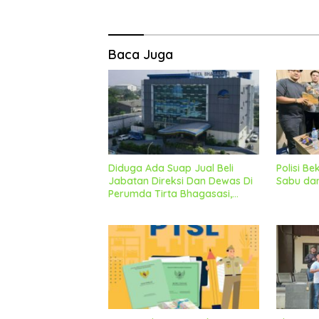
Baca Juga
Diduga Ada Suap Jual Beli
Polisi B
Jabatan Direksi Dan Dewas Di
Sabu dan
Perumda Tirta Bhagasasi,
Geram Bakal Lapor
Kekejagung