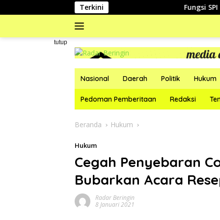
Langsung
Terkini
Fungsi SPI Perumda
ke
konten
#
tutup
Nasional
Daerah
Politik
Hukum
Pedoman Pemberitaan
Redaksi
Te
Beranda
Hukum
Hukum
Cegah Penyebaran Cor
Bubarkan Acara Rese
Radar Beringin
8 Januari 2021