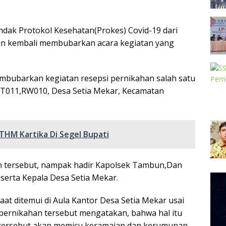
ak Protokol Kesehatan(Prokes) Covid-19 dari
un kembali membubarkan acara kegiatan yang
membubarkan kegiatan resepsi pernikahan salah satu
RT011,RW010, Desa Setia Mekar, Kecamatan
THM Kartika Di Segel Bupati
 tersebut, nampak hadir Kapolsek Tambun,Dan
erta Kepala Desa Setia Mekar.
Pem
Vide
t ditemui di Aula Kantor Desa Setia Mekar usai
ernikahan tersebut mengatakan, bahwa hal itu
i tersebut akan memicu keramaian dan kerumunan