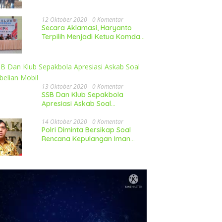
12 Oktober 2020
0 Komentar
Secara Aklamasi, Haryanto
Terpilih Menjadi Ketua Komda
LP-KPK Jawa Barat
13 Oktober 2020
0 Komentar
SSB Dan Klub Sepakbola
Apresiasi Askab Soal
Pembelian Mobil
14 Oktober 2020
0 Komentar
Polri Diminta Bersikap Soal
Rencana Kepulangan Iman
Besar FPI Ke Indonesia
utar
o