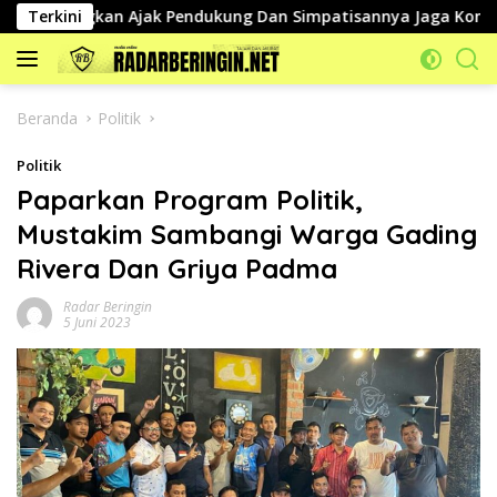
Langsung
Bongkan Ajak Pendukung Dan Simpatisannya Jaga Kondusifitas
Terkini
ke
konten
Beranda
Politik
Politik
Paparkan Program Politik,
Mustakim Sambangi Warga Gading
Rivera Dan Griya Padma
Radar Beringin
5 Juni 2023