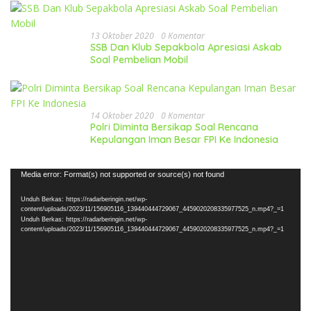
13 Oktober 2020
0 Komentar
SSB Dan Klub Sepakbola Apresiasi Askab
Soal Pembelian Mobil
14 Oktober 2020
0 Komentar
Polri Diminta Bersikap Soal Rencana
Kepulangan Iman Besar FPI Ke Indonesia
Pemutar
Media error: Format(s) not supported or source(s) not found
Video
Unduh Berkas: https://radarberingin.net/wp-
content/uploads/2023/11/156905116_139440444729067_4459020208335977525_n.mp4?_=1
Unduh Berkas: https://radarberingin.net/wp-
content/uploads/2023/11/156905116_139440444729067_4459020208335977525_n.mp4?_=1