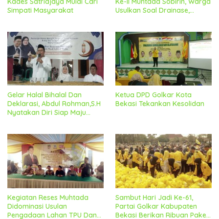
Kades Satriajaya Mulai Cari
Ke-II Muhtada Sobirin, Warga
Simpati Masyarakat
Usulkan Soal Drainase,
Penanganan Sampah Dan
Peningkatan Jaling Jadi
Perioritas Utama
Gelar Halal Bihalal Dan
Ketua DPD Golkar Kota
Deklarasi, Abdul Rohman,S.H
Bekasi Tekankan Kesolidan
Nyatakan Diri Siap Maju
Sebagai Bakal Calon Kades
Satria Mekar
Kegiatan Reses Muhtada
Sambut Hari Jadi Ke-61,
Didominasi Usulan
Partai Golkar Kabupaten
Pengadaan Lahan TPU Dan
Bekasi Berikan Ribuan Paket