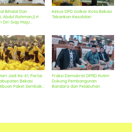
al Bihalal Dan
Ketua DPD Golkar Kota Bekasi
i, Abdul Rohman,S.H
Tekankan Kesolidan
 Diri Siap Maju
Bakal Calon Kades
ekar
ari Jadi Ke-61, Partai
Fraksi Demokrat DPRD Kutim
abupaten Bekasi
Dukung Pembangunan
 Ribuan Paket Sembako
Bandara dan Pelabuhan
Kemasyarakat