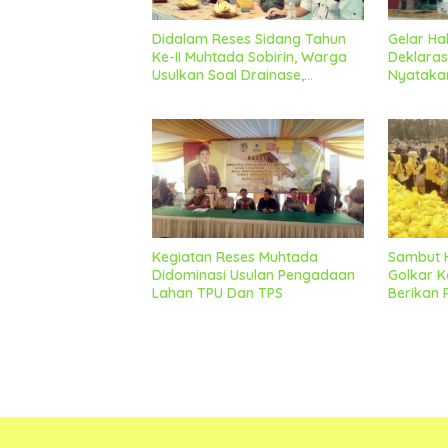
Didalam Reses Sidang Tahun
Gelar Hal
Ke-II Muhtada Sobirin, Warga
Deklaras
Usulkan Soal Drainase,
Nyatakan
Penanganan Sampah Dan
Sebagai 
Peningkatan Jaling Jadi
Satria M
Perioritas Utama
Kegiatan Reses Muhtada
Sambut H
Didominasi Usulan Pengadaan
Golkar K
Lahan TPU Dan TPS
Berikan
Gratis 