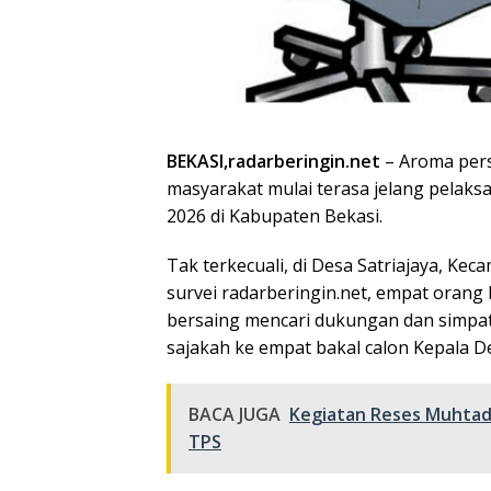
BEKASI,radarberingin.net
– Aroma pers
masyarakat mulai terasa jelang pelaks
2026 di Kabupaten Bekasi.
Tak terkecuali, di Desa Satriajaya, Kec
survei radarberingin.net, empat orang 
bersaing mencari dukungan dan simpat
sajakah ke empat bakal calon Kepala Des
BACA JUGA
Kegiatan Reses Muhtad
TPS