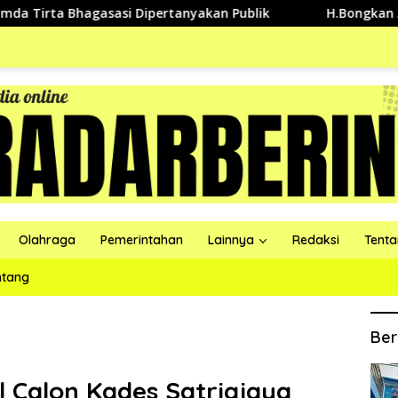
Bhagasasi Dipertanyakan Publik
H.Bongkan Ajak Penduku
Olahraga
Pemerintahan
Lainnya
Redaksi
Tent
ntang
Ber
 Calon Kades Satriajaya