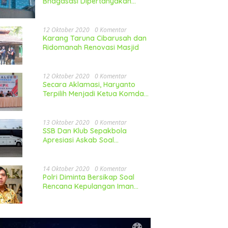
Bhagasasi Dipertanyakan
Publik
12 Oktober 2020
0 Komentar
Karang Taruna Cibarusah dan
Ridomanah Renovasi Masjid
12 Oktober 2020
0 Komentar
Secara Aklamasi, Haryanto
Terpilih Menjadi Ketua Komda
LP-KPK Jawa Barat
13 Oktober 2020
0 Komentar
SSB Dan Klub Sepakbola
Apresiasi Askab Soal
Pembelian Mobil
14 Oktober 2020
0 Komentar
Polri Diminta Bersikap Soal
Rencana Kepulangan Iman
Besar FPI Ke Indonesia
utar