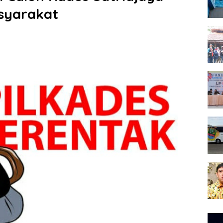
asyarakat
Pem