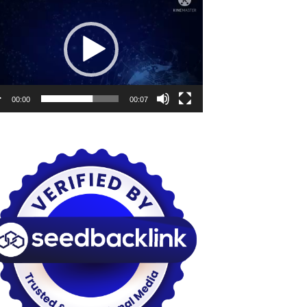
o
00:00
00:07