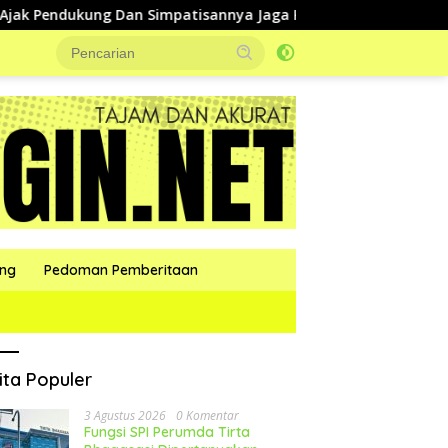
ng Dan Simpatisannya Jaga Kondusifitas Selama Pilkades
ang
Pedoman Pemberitaan
ita Populer
3 Agustus 2026
0 Komentar
Fungsi SPI Perumda Tirta