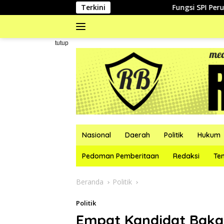
Langsung
Terkini
Fungsi SPI Perumda Tirta 
ke
konten
#
tutup
Nasional
Daerah
Politik
Hukum
Pedoman Pemberitaan
Redaksi
Te
Beranda
Politik
Politik
Empat Kandidat Bakal