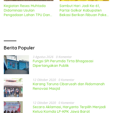
Kegiatan Reses Muhtada
Sambut Hari Jadi Ke-61,
Didominasi Usulan
Partai Golkar Kabupaten
Pengadaan Lahan TPU Dan
Bekasi Berikan Ribuan Paket
TPS
Sembako Gratis
Kemasyarakat
Berita Populer
3 Agustus 2026
0 Komentar
Fungsi SPI Perumda Tirta Bhagasasi
Dipertanyakan Publik
12 Oktober 2020
0 Komentar
Karang Taruna Cibarusah dan Ridomanah
Renovasi Masjid
12 Oktober 2020
0 Komentar
Secara Aklamasi, Haryanto Terpilih Menjadi
Ketua Komda LP-KPK Jawa Barat