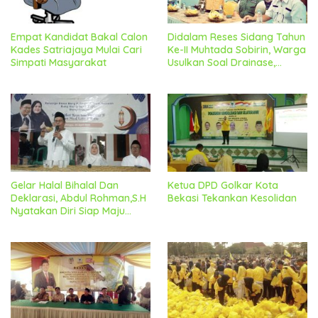
Empat Kandidat Bakal Calon
Didalam Reses Sidang Tahun
Kades Satriajaya Mulai Cari
Ke-II Muhtada Sobirin, Warga
Simpati Masyarakat
Usulkan Soal Drainase,
Penanganan Sampah Dan
Peningkatan Jaling Jadi
Perioritas Utama
Gelar Halal Bihalal Dan
Ketua DPD Golkar Kota
Deklarasi, Abdul Rohman,S.H
Bekasi Tekankan Kesolidan
Nyatakan Diri Siap Maju
Sebagai Bakal Calon Kades
Satria Mekar