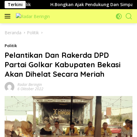
Langsung
 Publik
Terkini
H.Bongkan Ajak Pendukung Dan Simpatisannya J
ke
konten
Beranda
Politik
Politik
Pelantikan Dan Rakerda DPD
Partai Golkar Kabupaten Bekasi
Akan Dihelat Secara Meriah
Radar Beringin
6 Oktober 2022