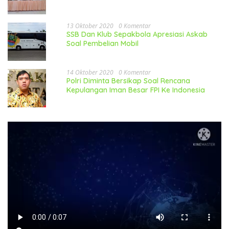
13 Oktober 2020
0 Komentar
SSB Dan Klub Sepakbola Apresiasi Askab
Soal Pembelian Mobil
14 Oktober 2020
0 Komentar
Polri Diminta Bersikap Soal Rencana
Kepulangan Iman Besar FPI Ke Indonesia