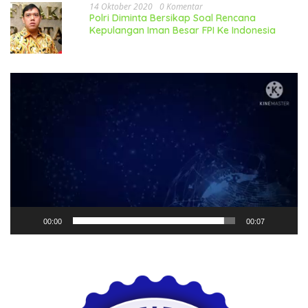
14 Oktober 2020
0 Komentar
Polri Diminta Bersikap Soal Rencana
Kepulangan Iman Besar FPI Ke Indonesia
Pemutar
Video
00:00
00:07