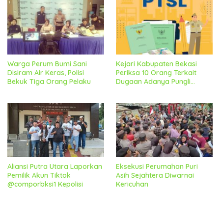
Warga Perum Bumi Sani
Kejari Kabupaten Bekasi
Disiram Air Keras, Polisi
Periksa 10 Orang Terkait
Bekuk Tiga Orang Pelaku
Dugaan Adanya Pungli
Diprogram PTSL Desa
Srimahi
Aliansi Putra Utara Laporkan
Eksekusi Perumahan Puri
Pemilik Akun Tiktok
Asih Sejahtera Diwarnai
@comporbksi1 Kepolisi
Kericuhan