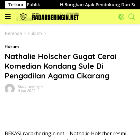
Langsung
nyakan Publik
Terkini
H.Bongkan Ajak Pendukung Dan Simpatis
ke
konten
Beranda
Hukum
Hukum
Nathalie Holscher Gugat Cerai
Komedian Kondang Sule Di
Pengadilan Agama Cikarang
Radar Beringin
8 Juli 2022
BEKASI,radarberingin.net – Nathalie Holscher resmi