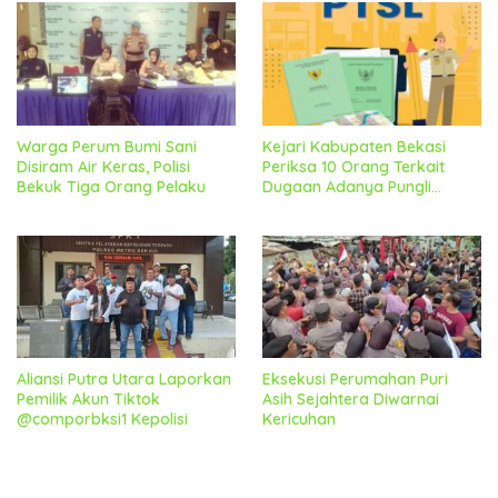
Warga Perum Bumi Sani
Kejari Kabupaten Bekasi
Disiram Air Keras, Polisi
Periksa 10 Orang Terkait
Bekuk Tiga Orang Pelaku
Dugaan Adanya Pungli
Diprogram PTSL Desa
Srimahi
Aliansi Putra Utara Laporkan
Eksekusi Perumahan Puri
Pemilik Akun Tiktok
Asih Sejahtera Diwarnai
@comporbksi1 Kepolisi
Kericuhan