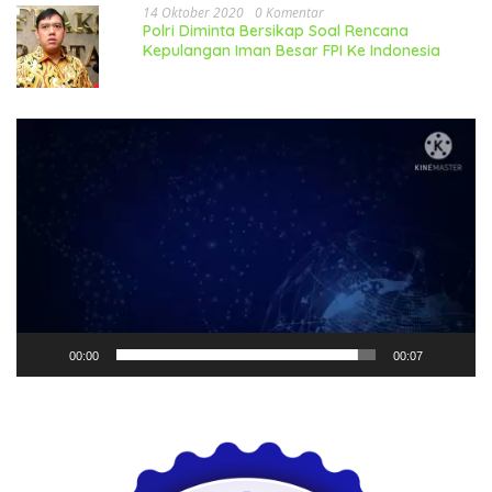
14 Oktober 2020
0 Komentar
Polri Diminta Bersikap Soal Rencana
Kepulangan Iman Besar FPI Ke Indonesia
Pemutar
Video
00:00
00:07