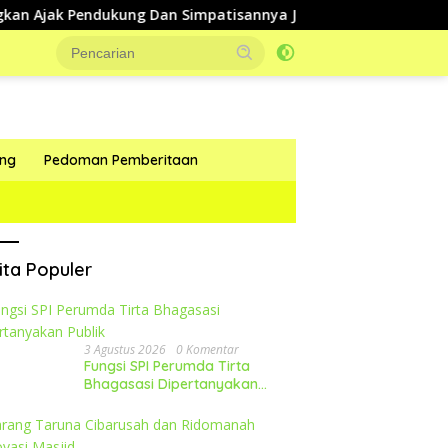
jak Pendukung Dan Simpatisannya Jaga Kondusifitas Selama Pi
ang
Pedoman Pemberitaan
ita Populer
3 Agustus 2026
0 Komentar
Fungsi SPI Perumda Tirta
Bhagasasi Dipertanyakan
Publik
ai Tanggap Dalam
KDM : Pemprop Jabar
J