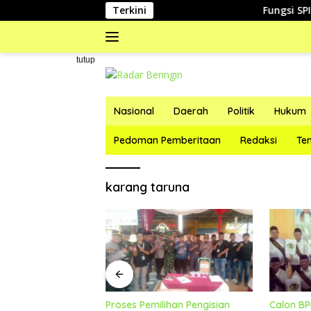
Langsung
Terkini
Fungsi SPI Peru
ke
konten
#
tutup
Nasional
Daerah
Politik
Hukum
Pedoman Pemberitaan
Redaksi
Te
karang taruna
ses, Tata Bacalon
Proses Pemilihan Pengisian
Calon BP