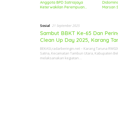
ajaya Ambil
Anggota BPD Satriajaya
Didomin
ndaftaran
Keterwakilan Perempuan
Marsan S
Berjalan Lancar Dan Kondusif
Untuk Te
Sosial
21 September 2025
Sambut BBKT Ke-65 Dan Perin
Clean Up Day 2025, Karang Ta
RW020 Laksanakan Kerja Bakt
BEKASI,radarberingin.net – Karang Taruna RW02
Satria, Kecamatan Tambun Utara, Kabupaten Be
melaksanakan kegiatan…