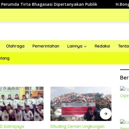
mda Tirta Bhagasasi Dipertanyakan Publik
H.Bongkan A
Olahraga
Pemerintahan
Lainnya
Redaksi
Tent
ntang
Ber
D Satriajaya
Dituding Cemari Lingkungan
Dinil