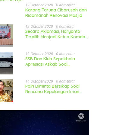
ganan Banjir, Pengurus
Komitmen Cari Solusi Soal
Ceg
12 Oktober 2020
0 Komentar
 Apresiasi Kinerja
Penanggulangan Banjir Di
T
Karang Taruna Cibarusah dan
opimcam Dan Sejumlah
Kabupaten Bekasi
P
Ridomanah Renovasi Masjid
12 Oktober 2020
0 Komentar
Secara Aklamasi, Haryanto
Terpilih Menjadi Ketua Komda
LP-KPK Jawa Barat
13 Oktober 2020
0 Komentar
SSB Dan Klub Sepakbola
Apresiasi Askab Soal
Pembelian Mobil
14 Oktober 2020
0 Komentar
Polri Diminta Bersikap Soal
Rencana Kepulangan Iman
Besar FPI Ke Indonesia
utar
o