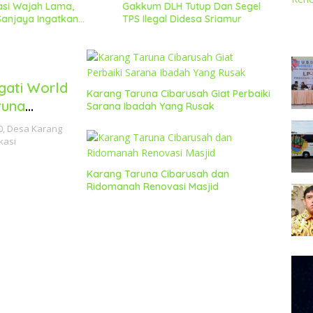
asi Wajah Lama,
Gakkum DLH Tutup Dan Segel
Penan
anjaya Ingatkan
TPS Ilegal Didesa Sriamur
RW020
tap Jaga Kondusifitas
Fork
Pihak
gati World
Karang Taruna Cibarusah Giat Perbaiki
runa
Sarana Ibadah Yang Rusak
i
0, Desa Karang
kasi
Karang Taruna Cibarusah dan
Ridomanah Renovasi Masjid
Pem
Vide