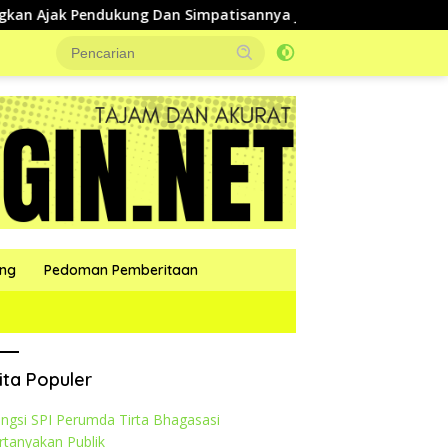
k Pendukung Dan Simpatisannya Jaga Kondusifitas Selama Pilk
ang
Pedoman Pemberitaan
ita Populer