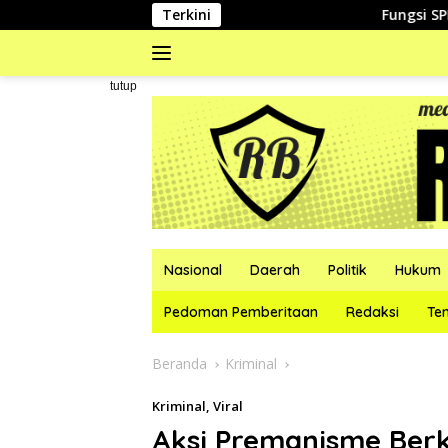
Langsung
Terkini
Fungsi SPI Perumd
ke
konten
#
tutup
Nasional
Daerah
Politik
Hukum
Pedoman Pemberitaan
Redaksi
Te
Beranda
Kriminal
Kriminal
,
Viral
Aksi Premanisme Berk