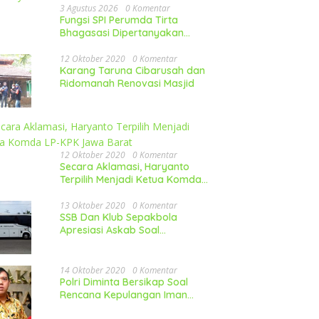
3 Agustus 2026
0 Komentar
Fungsi SPI Perumda Tirta
Bhagasasi Dipertanyakan
Publik
12 Oktober 2020
0 Komentar
Karang Taruna Cibarusah dan
Ridomanah Renovasi Masjid
12 Oktober 2020
0 Komentar
Secara Aklamasi, Haryanto
Terpilih Menjadi Ketua Komda
LP-KPK Jawa Barat
13 Oktober 2020
0 Komentar
SSB Dan Klub Sepakbola
Apresiasi Askab Soal
Pembelian Mobil
14 Oktober 2020
0 Komentar
Polri Diminta Bersikap Soal
Rencana Kepulangan Iman
Besar FPI Ke Indonesia