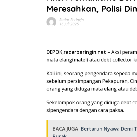
Meresahkan, Polisi Di
Radar Beringin
16 Juli 2025
DEPOK,radarberingin.net
– Aksi peram
mata elang(matel) atau debt collector
Kali ini, seorang pengendara sepeda m
sebelum persimpangan Pekapuran, Cim
orang yang diduga mata elang atau debt
Sekelompok orang yang diduga debt co
sipengendara dengan cara paksa.
BACA JUGA
Bertaruh Nyawa Demi T
Rusak