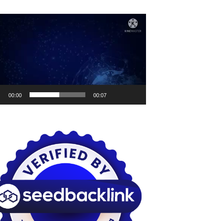
utar
o
00:00
00:07