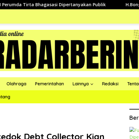
a Tirta Bhagasasi Dipertanyakan Publik
H.Bongkan Aja
Olahraga
Pemerintahan
Lainnya
Redaksi
Tent
ntang
Ber
edok Debt Collector Kian