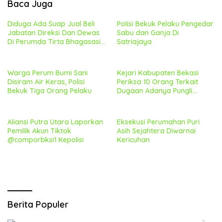
Baca Juga
Diduga Ada Suap Jual Beli
Polisi Bekuk Pelaku Pengedar
Jabatan Direksi Dan Dewas
Sabu dan Ganja Di
Di Perumda Tirta Bhagasasi,
Satriajaya
Geram Bakal Lapor
Kekejagung
Warga Perum Bumi Sani
Kejari Kabupaten Bekasi
Disiram Air Keras, Polisi
Periksa 10 Orang Terkait
Bekuk Tiga Orang Pelaku
Dugaan Adanya Pungli
Diprogram PTSL Desa
Srimahi
Aliansi Putra Utara Laporkan
Eksekusi Perumahan Puri
Pemilik Akun Tiktok
Asih Sejahtera Diwarnai
@comporbksi1 Kepolisi
Kericuhan
Berita Populer