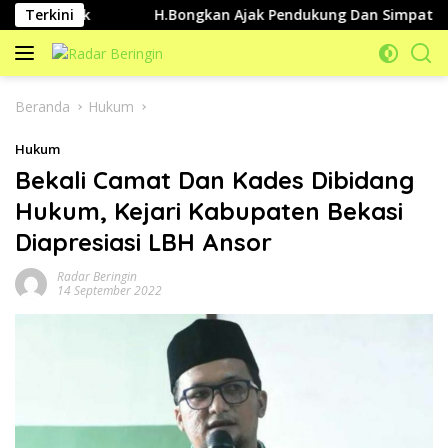
Langsung
 Publik
Terkini
H.Bongkan Ajak Pendukung Dan Simpatisannya 
ke
konten
Beranda
Hukum
Hukum
Bekali Camat Dan Kades Dibidang
Hukum, Kejari Kabupaten Bekasi
Diapresiasi LBH Ansor
Radar Beringin
14 September 2022