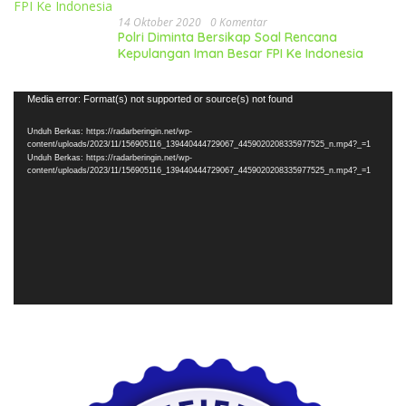
14 Oktober 2020
0 Komentar
Polri Diminta Bersikap Soal Rencana
Kepulangan Iman Besar FPI Ke Indonesia
Pemutar
Media error: Format(s) not supported or source(s) not found
Video
Unduh Berkas: https://radarberingin.net/wp-
content/uploads/2023/11/156905116_139440444729067_4459020208335977525_n.mp4?_=1
Unduh Berkas: https://radarberingin.net/wp-
content/uploads/2023/11/156905116_139440444729067_4459020208335977525_n.mp4?_=1