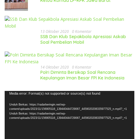
Ketua Komda LP-KPK Jawa Barat
13 Oktober 2020
0 Komentar
SSB Dan Klub Sepakbola Apresiasi Askab
Soal Pembelian Mobil
14 Oktober 2020
0 Komentar
Polri Diminta Bersikap Soal Rencana
Kepulangan Iman Besar FPI Ke Indonesia
Pemutar
Media error: Format(s) not supported or source(s) not found
Video
Unduh Berkas: https://radarberingin.net/wp-
content/uploads/2023/11/156905116_139440444729067_4459020208335977525_n.mp4?_=1
Unduh Berkas: https://radarberingin.net/wp-
content/uploads/2023/11/156905116_139440444729067_4459020208335977525_n.mp4?_=1