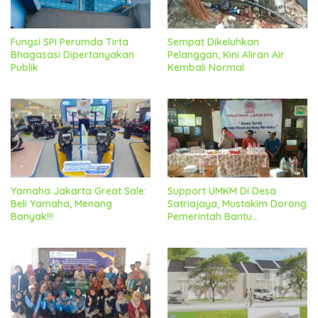
Fungsi SPI Perumda Tirta
Sempat Dikeluhkan
Bhagasasi Dipertanyakan
Pelanggan, Kini Aliran Air
Publik
Kembali Normal
Yamaha Jakarta Great Sale:
Support UMKM Di Desa
Beli Yamaha, Menang
Satriajaya, Mustakim Dorong
Banyak!!!
Pemerintah Bantu
Permodalan