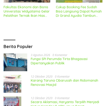
Fakultas Ekonomi dan Bisnis
Cukup Booking Fee Sudah
Universitas Widyatama Gelar
Bisa Langsung Dapat Rumah
Pelatihan Ternak Ikan Hias
Di Grand Ayudia Tambun
Tujuan Ekspor
Utara
Berita Populer
3 Agustus 2026
0 Komentar
Fungsi SPI Perumda Tirta Bhagasasi
Dipertanyakan Publik
12 Oktober 2020
0 Komentar
Karang Taruna Cibarusah dan Ridomanah
Renovasi Masjid
12 Oktober 2020
0 Komentar
Secara Aklamasi, Haryanto Terpilih Menjadi