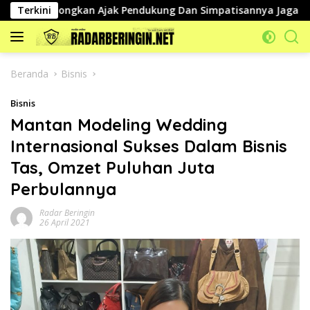
Langsung
H.Bongkan Ajak Pendukung Dan Simpatisannya Jaga Kondusifi
Terkini
ke
konten
Beranda
Bisnis
Bisnis
Mantan Modeling Wedding
Internasional Sukses Dalam Bisnis
Tas, Omzet Puluhan Juta
Perbulannya
Radar Beringin
26 April 2021