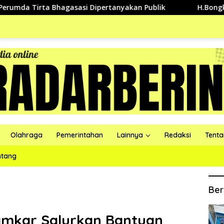
 Bhagasasi Dipertanyakan Publik
H.Bongkan Ajak Pendu
Olahraga
Pemerintahan
Lainnya
Redaksi
Tent
ntang
Ber
amkar Salurkan Bantuan