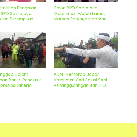
emilihan Pengisian
Calon BPD Satriajaya
BPD Satriajaya
Didominasi Wajah Lama,
kilan Perempuan
Marsan Sanjaya Ingatkan
 Lancar Dan Kondusif
Untuk Tetap Jaga Kondusifitas
Tanggap Dalam
KDM : Pemprop Jabar
an Banjir, Pengurus
Komitmen Cari Solusi Soal
resiasi Kinerja
Penanggulangan Banjir Di
mcam Dan Sejumlah
Kabupaten Bekasi