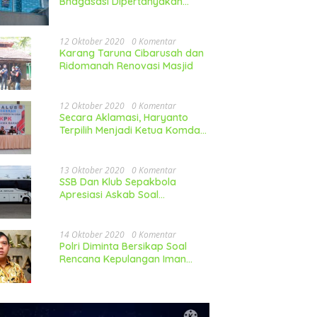
Bhagasasi Dipertanyakan
Publik
12 Oktober 2020
0 Komentar
Karang Taruna Cibarusah dan
Ridomanah Renovasi Masjid
12 Oktober 2020
0 Komentar
Secara Aklamasi, Haryanto
Terpilih Menjadi Ketua Komda
LP-KPK Jawa Barat
13 Oktober 2020
0 Komentar
SSB Dan Klub Sepakbola
Apresiasi Askab Soal
Pembelian Mobil
14 Oktober 2020
0 Komentar
Polri Diminta Bersikap Soal
Rencana Kepulangan Iman
Besar FPI Ke Indonesia
utar