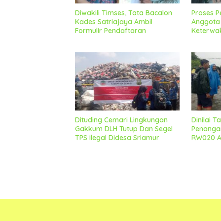
Diwakili Timses, Tata Bacalon
Proses P
Kades Satriajaya Ambil
Anggota 
Formulir Pendaftaran
Keterwa
Berjalan
Dituding Cemari Lingkungan
Dinilai 
Gakkum DLH Tutup Dan Segel
Penangan
TPS Ilegal Didesa Sriamur
RW020 Ap
Forkopi
Pihak