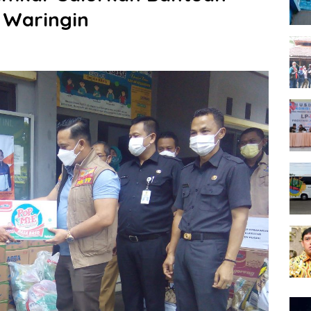
 Waringin
Pem