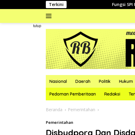
Langsung
Terkini
Fungsi SPI Perumda Tirta
ke
konten
#
tutup
Nasional
Daerah
Politik
Hukum
Pedoman Pemberitaan
Redaksi
Te
Beranda
Pemerintahan
Pemerintahan
Disbudpora Dan Disd