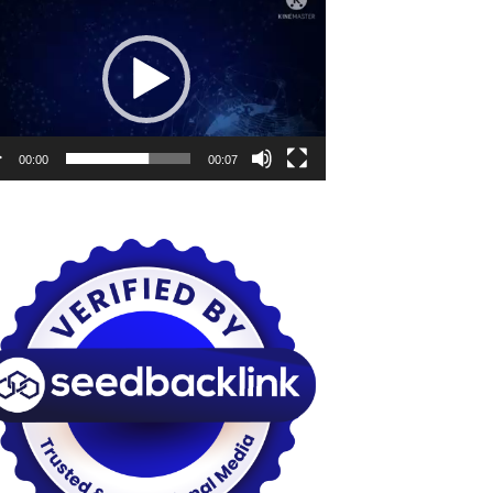
o
00:00
00:07