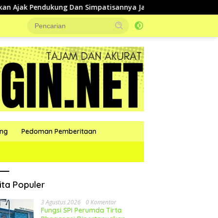
kung Dan Simpatisannya Jaga Kondusifitas Selama Pilkades
ang
Pedoman Pemberitaan
ita Populer
3 Agustus 2026
0 Komentar
Fungsi SPI Perumda Tirta