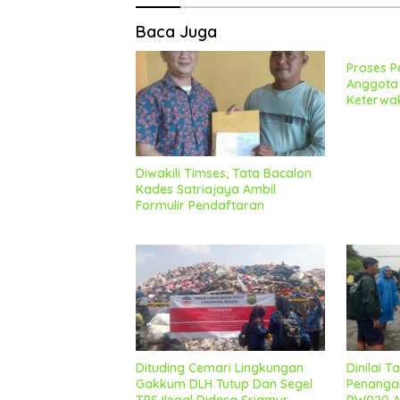
Baca Juga
Proses P
Anggota 
Keterwa
Berjalan
Diwakili Timses, Tata Bacalon
Kades Satriajaya Ambil
Formulir Pendaftaran
Dituding Cemari Lingkungan
Dinilai 
Gakkum DLH Tutup Dan Segel
Penangan
TPS Ilegal Didesa Sriamur
RW020 Ap