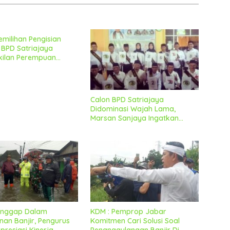
emilihan Pengisian
BPD Satriajaya
kilan Perempuan
 Lancar Dan Kondusif
Calon BPD Satriajaya
Didominasi Wajah Lama,
Marsan Sanjaya Ingatkan
Untuk Tetap Jaga Kondusifitas
Tanggap Dalam
KDM : Pemprop Jabar
an Banjir, Pengurus
Komitmen Cari Solusi Soal
resiasi Kinerja
Penanggulangan Banjir Di