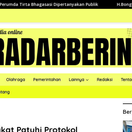
ta Bhagasasi Dipertanyakan Publik
H.Bongkan Ajak Pen
Olahraga
Pemerintahan
Lainnya
Redaksi
Tent
ntang
Ber
at Patuhi Protokol