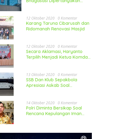
Bhagasasi Dipertanyakan
Publik
12 Oktober 2020
0 Komentar
Karang Taruna Cibarusah dan
Ridomanah Renovasi Masjid
12 Oktober 2020
0 Komentar
Secara Aklamasi, Haryanto
Terpilih Menjadi Ketua Komda
LP-KPK Jawa Barat
13 Oktober 2020
0 Komentar
SSB Dan Klub Sepakbola
Apresiasi Askab Soal
Pembelian Mobil
14 Oktober 2020
0 Komentar
Polri Diminta Bersikap Soal
Rencana Kepulangan Iman
Besar FPI Ke Indonesia
utar