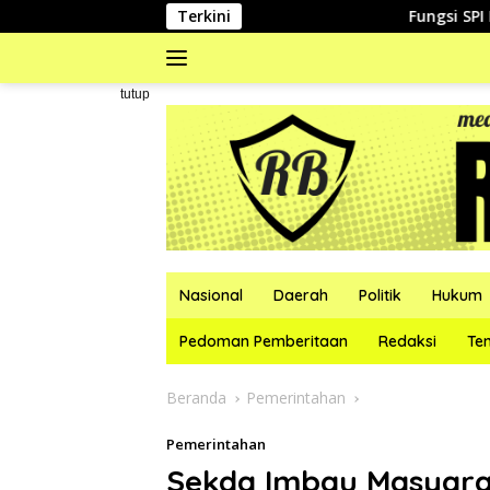
Langsung
Terkini
Fungsi SPI Perumda Tir
ke
konten
#
tutup
Nasional
Daerah
Politik
Hukum
Pedoman Pemberitaan
Redaksi
Te
Beranda
Pemerintahan
Pemerintahan
Sekda Imbau Masyarak