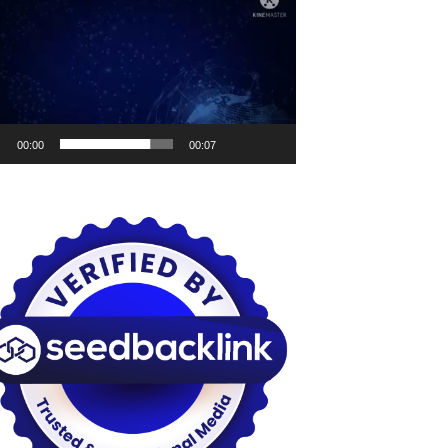
o
00:00
00:07