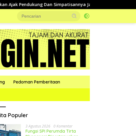
dukung Dan Simpatisannya Jaga Kondusifitas Selama Pilkades
ang
Pedoman Pemberitaan
ita Populer
3 Agustus 2026
0 Komentar
Fungsi SPI Perumda Tirta