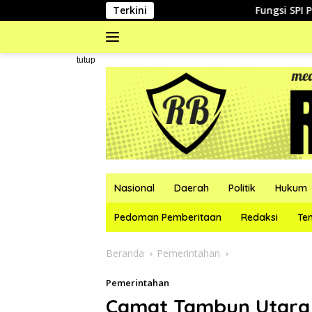
Langsung
Terkini
Fungsi SPI Perumda Tir
ke
konten
#
tutup
Nasional
Daerah
Politik
Hukum
Pedoman Pemberitaan
Redaksi
Te
Beranda
Pemerintahan
Pemerintahan
Camat Tambun Utara 