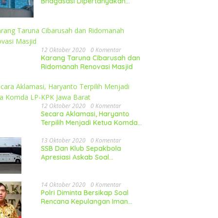
Bhagasasi Dipertanyakan
Publik
12 Oktober 2020
0 Komentar
Karang Taruna Cibarusah dan
Ridomanah Renovasi Masjid
12 Oktober 2020
0 Komentar
Secara Aklamasi, Haryanto
Terpilih Menjadi Ketua Komda
LP-KPK Jawa Barat
13 Oktober 2020
0 Komentar
SSB Dan Klub Sepakbola
Apresiasi Askab Soal
Pembelian Mobil
14 Oktober 2020
0 Komentar
Polri Diminta Bersikap Soal
Rencana Kepulangan Iman
Besar FPI Ke Indonesia