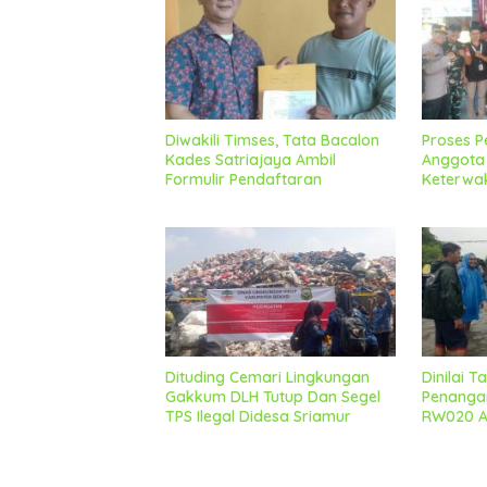
Diwakili Timses, Tata Bacalon
Proses P
Kades Satriajaya Ambil
Anggota 
Formulir Pendaftaran
Keterwa
Berjalan
Dituding Cemari Lingkungan
Dinilai 
Gakkum DLH Tutup Dan Segel
Penangan
TPS Ilegal Didesa Sriamur
RW020 Ap
Forkopi
Pihak