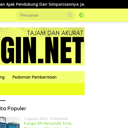
dukung Dan Simpatisannya Jaga Kondusifitas Selama Pilkades
ang
Pedoman Pemberitaan
ita Populer
3 Agustus 2026
0 Komentar
Fungsi SPI Perumda Tirta