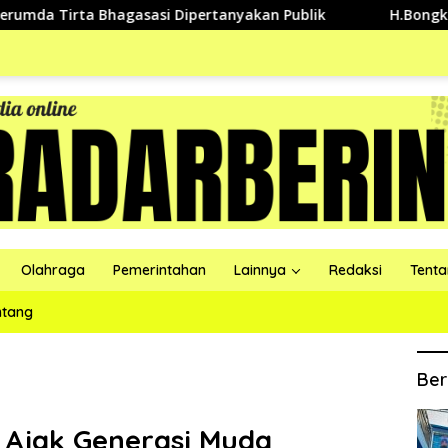
ta Bhagasasi Dipertanyakan Publik
H.Bongkan Ajak Pen
Olahraga
Pemerintahan
Lainnya
Redaksi
Tent
ntang
Ber
Ajak Generasi Muda