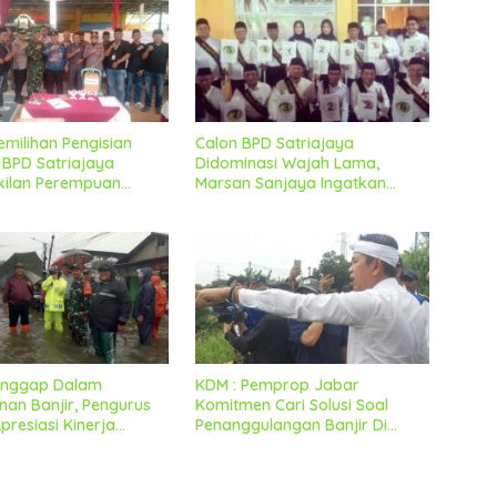
emilihan Pengisian
Calon BPD Satriajaya
BPD Satriajaya
Didominasi Wajah Lama,
kilan Perempuan
Marsan Sanjaya Ingatkan
 Lancar Dan Kondusif
Untuk Tetap Jaga Kondusifitas
Tanggap Dalam
KDM : Pemprop Jabar
an Banjir, Pengurus
Komitmen Cari Solusi Soal
resiasi Kinerja
Penanggulangan Banjir Di
mcam Dan Sejumlah
Kabupaten Bekasi