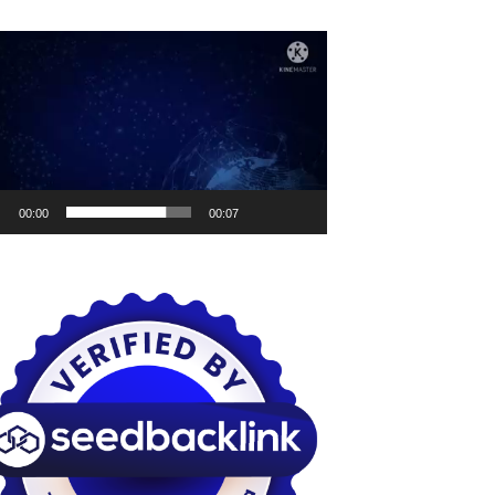
utar
o
00:00
00:07