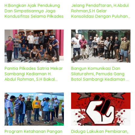
H.Bongkan Ajak Pendukung
Jelang Pendaftaran, H.Abdul
Dan Simpatisannya Jaga
Rohman,S.H Gelar
Kondusifitas Selama Pilkades
Konsolidasi Dengan Puluhan
Tim Relawan
Panitia Pilkades Satria Mekar
Bangun Komunikasi Dan
Sambangi Kediaman H.
Silaturahmi, Pemuda Gang
Abdul Rohman, S.H Bakal
Botol Sambangi Kediaman H.
Calon Kepala Desa
Abdul Rohman, SH Bakal
Calon Kades Satria Mekar
Program Ketahanan Pangan
Diduga Lakukan Pembiaran,