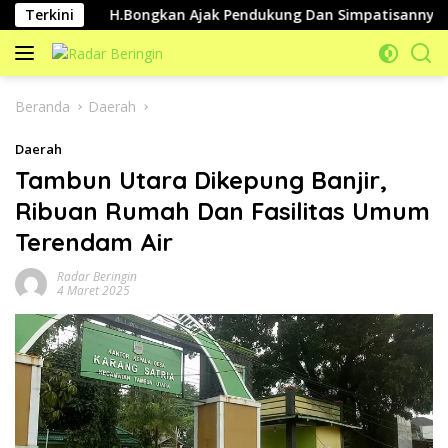
Langsung
Terkini
H.Bongkan Ajak Pendukung Dan Simpatisannya Jaga Ko
ke
konten
Beranda
Daerah
Daerah
Tambun Utara Dikepung Banjir,
Ribuan Rumah Dan Fasilitas Umum
Terendam Air
Radar Beringin
4 Maret 2025