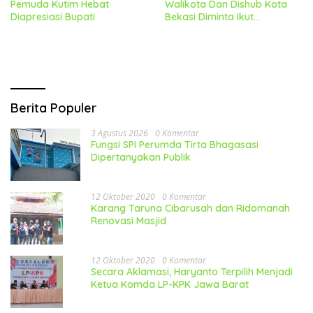
Pemuda Kutim Hebat
Walikota Dan Dishub Kota
Diapresiasi Bupati
Bekasi Diminta Ikut
Tanggung Jawab Atas
Kecelakaan KA
Berita Populer
3 Agustus 2026
0 Komentar
Fungsi SPI Perumda Tirta Bhagasasi
Dipertanyakan Publik
12 Oktober 2020
0 Komentar
Karang Taruna Cibarusah dan Ridomanah
Renovasi Masjid
12 Oktober 2020
0 Komentar
Secara Aklamasi, Haryanto Terpilih Menjadi
Ketua Komda LP-KPK Jawa Barat