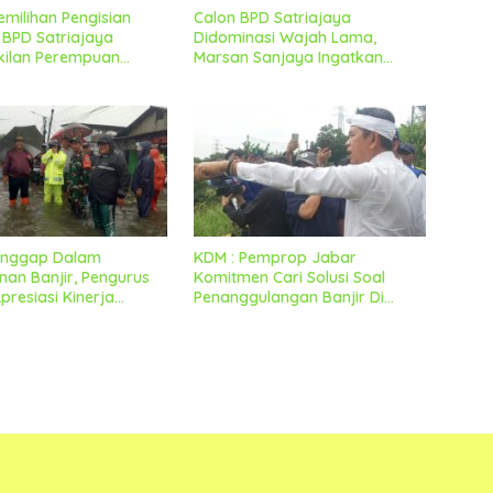
emilihan Pengisian
Calon BPD Satriajaya
BPD Satriajaya
Didominasi Wajah Lama,
kilan Perempuan
Marsan Sanjaya Ingatkan
 Lancar Dan Kondusif
Untuk Tetap Jaga Kondusifitas
Tanggap Dalam
KDM : Pemprop Jabar
an Banjir, Pengurus
Komitmen Cari Solusi Soal
resiasi Kinerja
Penanggulangan Banjir Di
mcam Dan Sejumlah
Kabupaten Bekasi