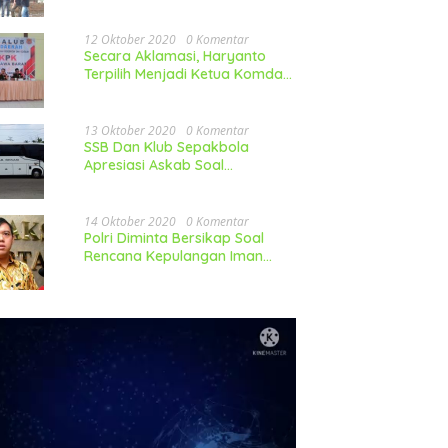
12 Oktober 2020
0 Komentar
Secara Aklamasi, Haryanto
Terpilih Menjadi Ketua Komda
LP-KPK Jawa Barat
13 Oktober 2020
0 Komentar
SSB Dan Klub Sepakbola
Apresiasi Askab Soal
Pembelian Mobil
14 Oktober 2020
0 Komentar
Polri Diminta Bersikap Soal
Rencana Kepulangan Iman
Besar FPI Ke Indonesia
utar
o