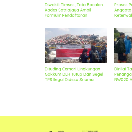
Diwakili Timses, Tata Bacalon
Proses P
Kades Satriajaya Ambil
Anggota 
Formulir Pendaftaran
Keterwa
Berjalan
Dituding Cemari Lingkungan
Dinilai 
Gakkum DLH Tutup Dan Segel
Penangan
TPS Ilegal Didesa Sriamur
RW020 Ap
Forkopi
Pihak