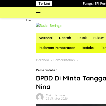
Langsung
Terkini
Fungsi SPI Perumda Tirt
ke
konten
#
tutup
Nasional
Daerah
Politik
Hukum
Pedoman Pemberitaan
Redaksi
Te
Beranda
Pemerintahan
Pemerintahan
BPBD Di Minta Tangg
Nina
Radar Beringin
25 Oktober 2020