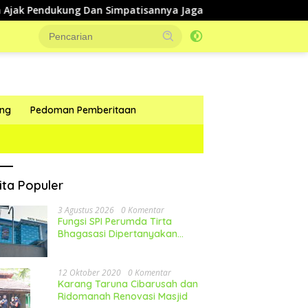
kung Dan Simpatisannya Jaga Kondusifitas Selama Pilkades
ang
Pedoman Pemberitaan
ita Populer
3 Agustus 2026
0 Komentar
Fungsi SPI Perumda Tirta
Bhagasasi Dipertanyakan
Publik
12 Oktober 2020
0 Komentar
Karang Taruna Cibarusah dan
Ridomanah Renovasi Masjid