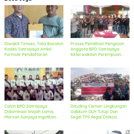
Diwakili Timses, Tata Bacalon
Proses Pemilihan Pengisian
Kades Satriajaya Ambil
Anggota BPD Satriajaya
Formulir Pendaftaran
Keterwakilan Perempuan
Berjalan Lancar Dan
Kondusif
Calon BPD Satriajaya
Dituding Cemari Lingkungan
Didominasi Wajah Lama,
Gakkum DLH Tutup Dan
Marsan Sanjaya Ingatkan
Segel TPS Ilegal Didesa
Untuk Tetap Jaga
Sriamur
Kondusifitas