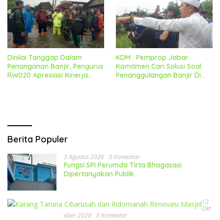
Dinilai Tanggap Dalam
KDM : Pemprop Jabar
Penanganan Banjir, Pengurus
Komitmen Cari Solusi Soal
RW020 Apresiasi Kinerja
Penanggulangan Banjir Di
Forkopimcam Dan Sejumlah
Kabupaten Bekasi
Pihak
Berita Populer
3 Agustus 2026
0 Komentar
Fungsi SPI Perumda Tirta Bhagasasi
Dipertanyakan Publik
12
Okt
Ober 2020
0 Komentar