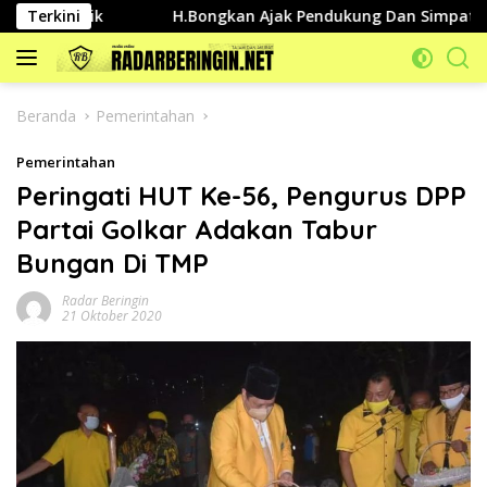
Langsung
 Publik
Terkini
H.Bongkan Ajak Pendukung Dan Simpatisannya J
ke
konten
Beranda
Pemerintahan
Pemerintahan
Peringati HUT Ke-56, Pengurus DPP
Partai Golkar Adakan Tabur
Bungan Di TMP
Radar Beringin
21 Oktober 2020