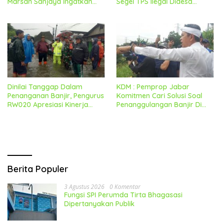
Marsan Sanjaya Ingatkan
Segel TPS Ilegal Didesa
Untuk Tetap Jaga
Sriamur
Kondusifitas
Dinilai Tanggap Dalam
KDM : Pemprop Jabar
Penanganan Banjir, Pengurus
Komitmen Cari Solusi Soal
RW020 Apresiasi Kinerja
Penanggulangan Banjir Di
Forkopimcam Dan Sejumlah
Kabupaten Bekasi
Pihak
Berita Populer
3 Agustus 2026
0 Komentar
Fungsi SPI Perumda Tirta Bhagasasi
Dipertanyakan Publik