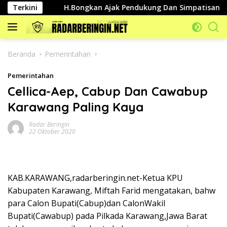
Langsung
blik
Terkini
H.Bongkan Ajak Pendukung Dan Simpatisannya Jaga
ke
konten
Beranda
Pemerintahan
Pemerintahan
Cellica-Aep, Cabup Dan Cawabup
Karawang Paling Kaya
Radar Beringin
22 Oktober 2020
KAB.KARAWANG,radarberingin.net-Ketua KPU
Kabupaten Karawang, Miftah Farid mengatakan, bahw
para Calon Bupati(Cabup)dan CalonWakil
Bupati(Cawabup) pada Pilkada Karawang,Jawa Barat